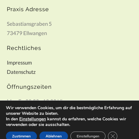
Praxis Adresse
Sebastiansgraben 5
73479 Ellwangen
Rechtliches
Impressum
Datenschutz
Öffnungszeiten
Mo - Fr: 08.00 - 19.00 Uhr
Wir verwenden Cookies, um dir die bestmögliche Erfahrung auf
Mo - Fr: 08.00 - 12.00 Uhr Terminvereinbarung
unserer Website zu bieten.
In den
Einstellungen
kannst du erfahren, welche Cookies wir
verwenden oder sie ausschalten.
GDPR Cookie-
Zustimmen
Ablehnen
Einstellungen
© Copyright - Physio Mattis 2022